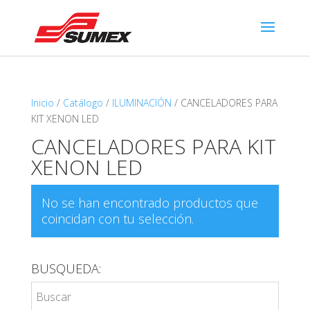
Inicio
/
Catálogo
/
ILUMINACIÓN
/ CANCELADORES PARA
KIT XENON LED
CANCELADORES PARA KIT
XENON LED
No se han encontrado productos que
coincidan con tu selección.
BUSQUEDA: