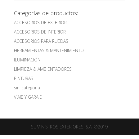
Categorías de productos:
ACCESORIOS DE EXTERIOR
ACCESORIOS DE INTERIOR
ACCESORIOS PARA RUEDAS
HERRAMIENTAS & MANTENIMIENTO
ILUMINACIÓN
LIMPIEZA & AMBIENTADORES
PINTURAS
sin_categoria
VIAJE Y GARAJE
SUMINISTROS EXTERIORES, S.A. ®2019
Découvrez