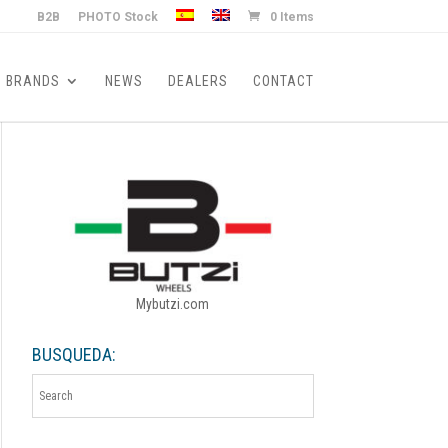
B2B
PHOTO Stock
0 Items
BRANDS
NEWS
DEALERS
CONTACT
Mybutzi.com
BUSQUEDA: