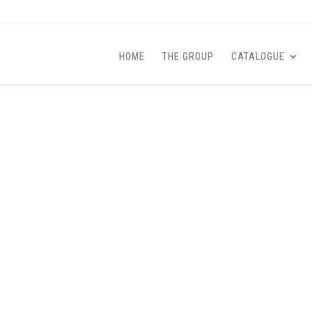
HOME
THE GROUP
CATALOGUE