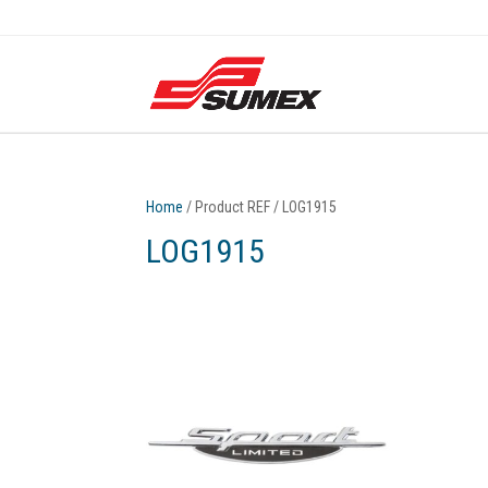
Home
/ Product REF / LOG1915
LOG1915