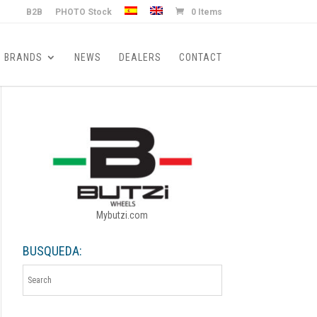
B2B
PHOTO Stock
0 Items
BRANDS
NEWS
DEALERS
CONTACT
Mybutzi.com
BUSQUEDA: