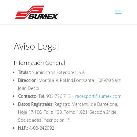
Aviso Legal
Información General
Titular:
Suministros Exteriores, S.A.
Dirección:
Montilla 9, Pol.Ind.Fontsanta – 08970 Sant
Joan Despí
Contacto:
Tel. 933 736 713 –
racesport@sumex.com
Datos Registrales:
Registro Mercantil de Barcelona,
Hoja 17.108, Folio 130, Tomo 1.821, Sección 2ª de
Sociedades, Inscripción 1ª.
N.I.F.:
A-08-242992