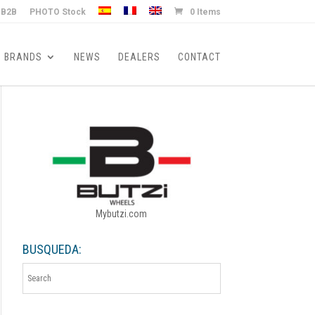
B2B
PHOTO Stock
0 Items
BRANDS
NEWS
DEALERS
CONTACT
Mybutzi.com
BUSQUEDA: