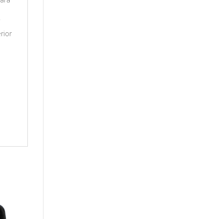
í
rior
e