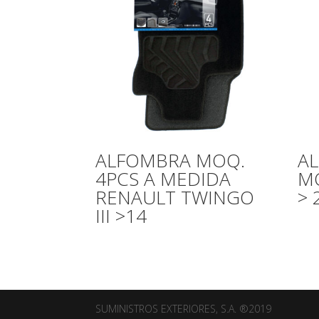
ALFOMBRA MOQ.
A
4PCS A MEDIDA
MO
RENAULT TWINGO
> 
III >14
SUMINISTROS EXTERIORES, S.A. ®2019