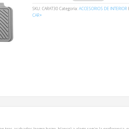
SKU:
CARAT30
Categoría:
ACCESORIOS DE INTERIOR
CAR+
en tres acabados (negro,beige, blanco) a elegir según la preferencia, 