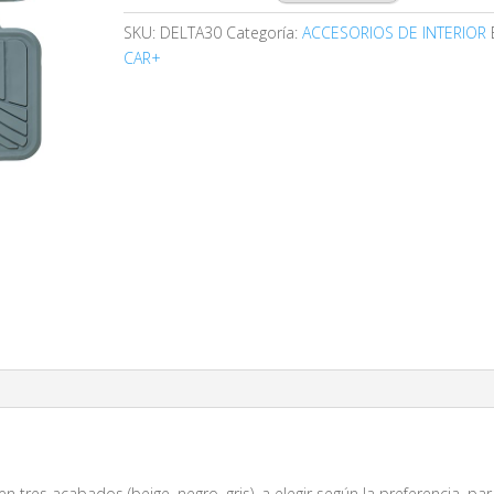
SKU:
DELTA30
Categoría:
ACCESORIOS DE INTERIOR
CAR+
n tres acabados (beige, negro, gris), a elegir según la preferencia, pa