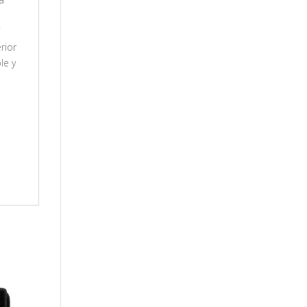
í
rior
le y