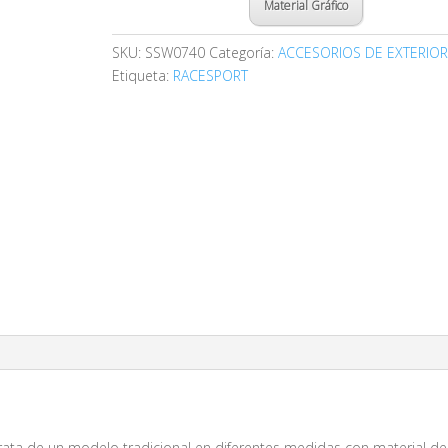
Material Gráfico
SKU:
SSW0740
Categoría:
ACCESORIOS DE EXTERIO
Etiqueta:
RACESPORT
 trata de un modelo tradicional en diferentes medidas con material de