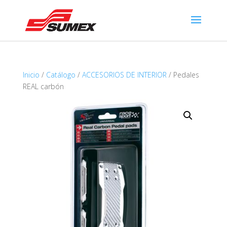
Inicio
/
Catálogo
/
ACCESORIOS DE INTERIOR
/ Pedales
REAL carbón