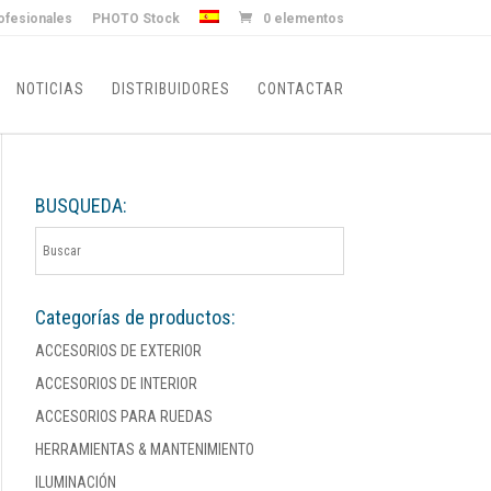
ofesionales
PHOTO Stock
0 elementos
NOTICIAS
DISTRIBUIDORES
CONTACTAR
BUSQUEDA:
Categorías de productos:
ACCESORIOS DE EXTERIOR
ACCESORIOS DE INTERIOR
ACCESORIOS PARA RUEDAS
HERRAMIENTAS & MANTENIMIENTO
ILUMINACIÓN