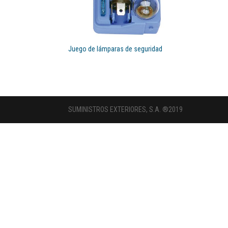
Juego de lámparas de seguridad
SUMINISTROS EXTERIORES, S.A. ®2019
Découvrez
les
meilleurs
jeux
casino
en
ligne
et
laissez-