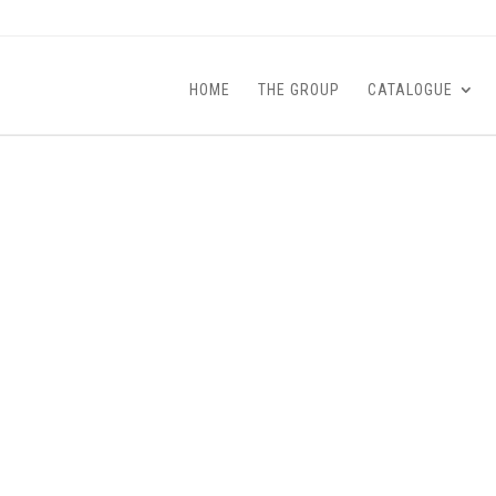
HOME
THE GROUP
CATALOGUE