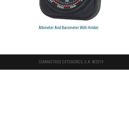
Altimeter And Barometer With Holder
SUMINISTROS EXTERIORES, S.A. ®2019
Découvrez
les
meilleurs
jeux
casino
en
ligne
et
laissez-