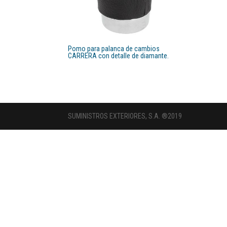
Pomo para palanca de cambios
CARRERA con detalle de diamante.
SUMINISTROS EXTERIORES, S.A. ®2019
Découvrez
les
meilleurs
jeux
casino
en
ligne
et