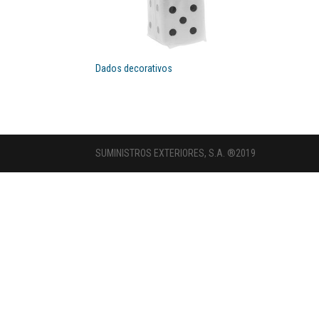
Dados decorativos
SUMINISTROS EXTERIORES, S.A. ®2019
Découvrez
les
meilleurs
jeux
casino
en
ligne
et
laissez-