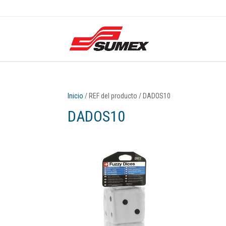
Inicio
/ REF del producto / DADOS10
DADOS10