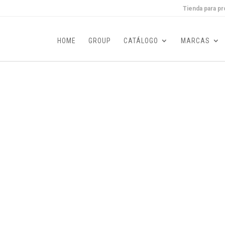
Tienda para pr
HOME
GROUP
CATÁLOGO
MARCAS