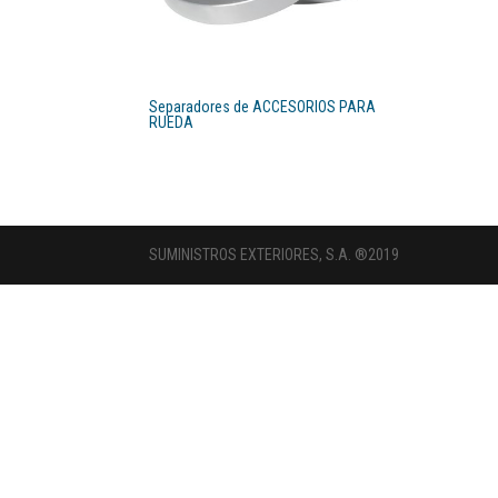
Separadores de ACCESORIOS PARA
RUEDA
SUMINISTROS EXTERIORES, S.A. ®2019
Découvrez
les
meilleurs
jeux
casino
en
ligne
et