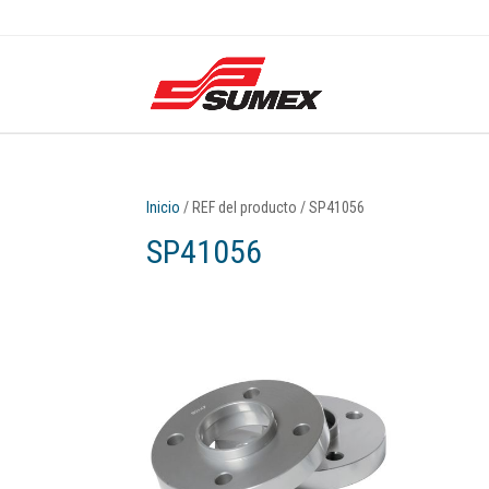
Inicio
/ REF del producto / SP41056
SP41056