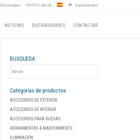
ofesionales
PHOTO Stock
0 elementos
NOTICIAS
DISTRIBUIDORES
CONTACTAR
BUSQUEDA:
Categorías de productos:
ACCESORIOS DE EXTERIOR
ACCESORIOS DE INTERIOR
ACCESORIOS PARA RUEDAS
HERRAMIENTAS & MANTENIMIENTO
ILUMINACIÓN