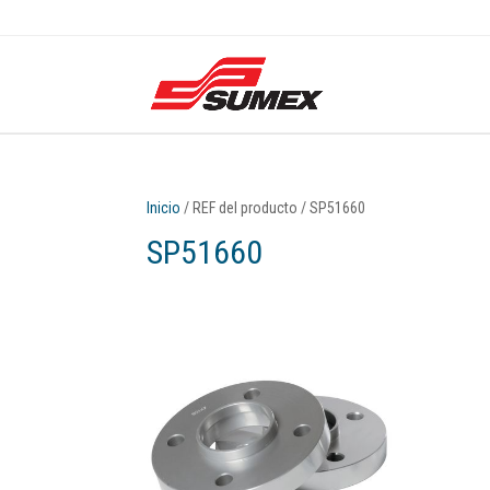
Inicio
/ REF del producto / SP51660
SP51660