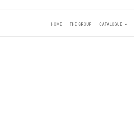
HOME
THE GROUP
CATALOGUE