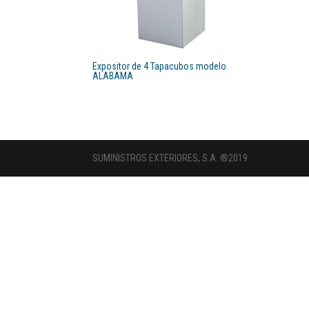
Expositor de 4 Tapacubos modelo
ALABAMA
SUMINISTROS EXTERIORES, S.A. ®2019
Découvrez
les
meilleurs
jeux
casino
en
ligne
et