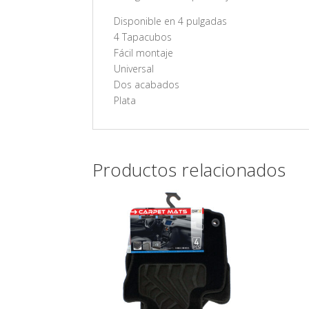
Disponible en 4 pulgadas
4 Tapacubos
Fácil montaje
Universal
Dos acabados
Plata
Productos relacionados