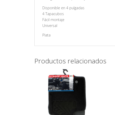
Disponible en 4 pulgadas
4 Tapacubos
Fácil montaje
Universal
Plata
Productos relacionados