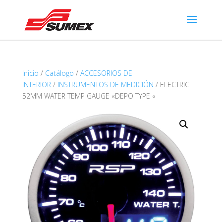
Inicio
/
Catálogo
/
ACCESORIOS DE
INTERIOR
/
INSTRUMENTOS DE MEDICIÓN
/ ELECTRIC
52MM WATER TEMP GAUGE «DEPO TYPE «