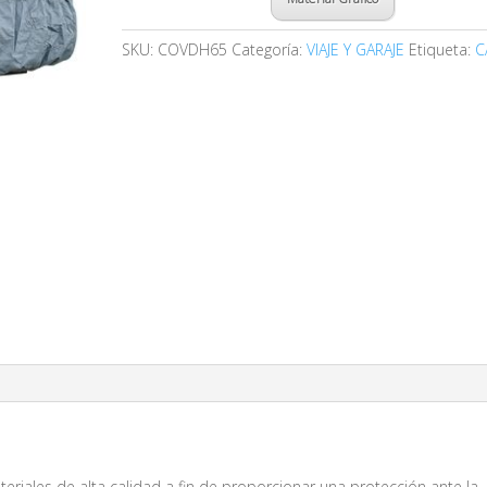
SKU:
COVDH65
Categoría:
VIAJE Y GARAJE
Etiqueta:
C
riales de alta calidad a fin de proporcionar una protección ante la