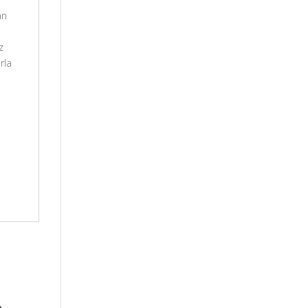
an
z
rla