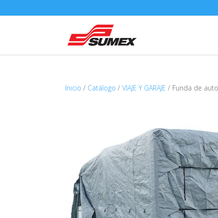
Inicio
/
Catálogo
/
VIAJE Y GARAJE
/ Funda de aut