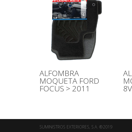
ALFOMBRA
A
MOQUETA FORD
M
FOCUS > 2011
8V
SUMINISTROS EXTERIORES, S.A. ®2019