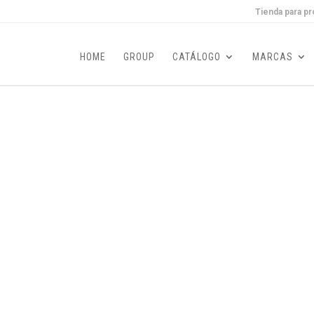
Tienda para pr
HOME
GROUP
CATÁLOGO
MARCAS