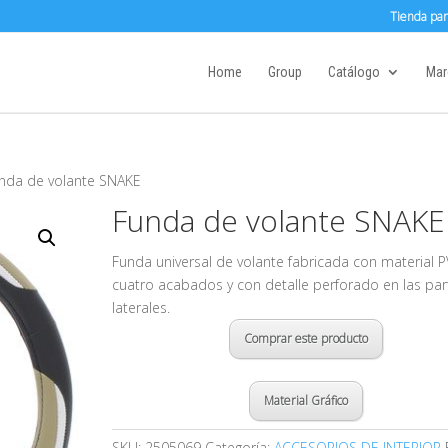
Tienda par
Home
Group
Catálogo
Mar
nda de volante SNAKE
Funda de volante SNAKE
Funda universal de volante fabricada con material P
cuatro acabados y con detalle perforado en las par
laterales.
Comprar este producto
Material Gráfico
SKU:
2505069
Categoría:
ACCESORIOS DE INTERIOR